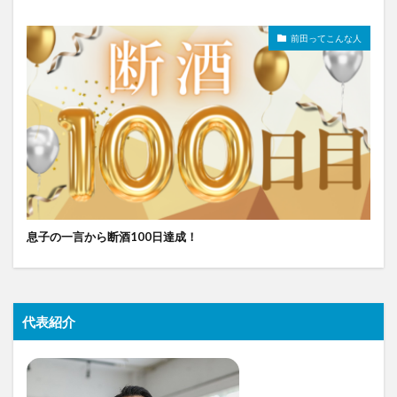
前田ってこんな人
息子の一言から断酒100日達成！
代表紹介