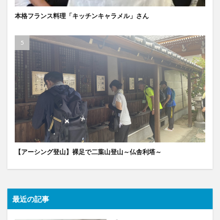
本格フランス料理「キッチンキャラメル」さん
【アーシング登山】裸足で二葉山登山～仏舎利塔～
最近の記事