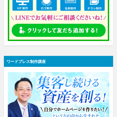
ワードプレス制作講座