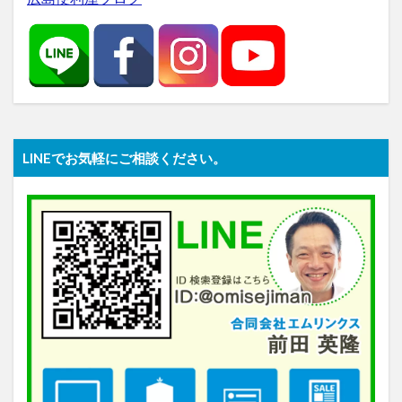
LINEでお気軽にご相談ください。