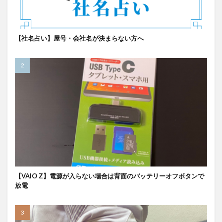
【社名占い】屋号・会社名が決まらない方へ
【VAIO Z】電源が入らない場合は背面のバッテリーオフボタンで
放電