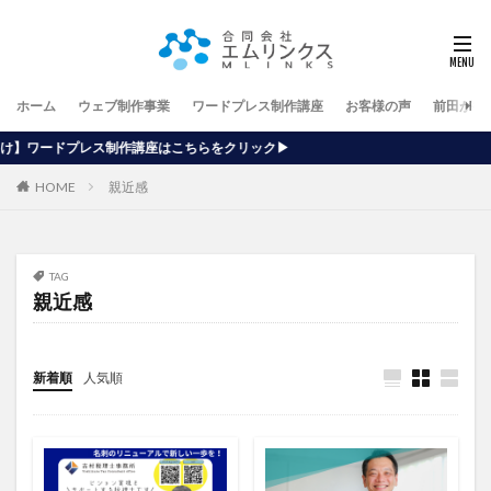
ホーム
ウェブ制作事業
ワードプレス制作講座
お客様の声
前田が行
講座はこちらをクリック▶
HOME
親近感
TAG
親近感
新着順
人気順