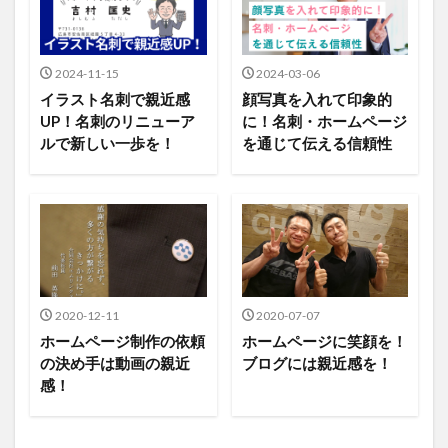
2024-11-15
2024-03-06
イラスト名刺で親近感
顔写真を入れて印象的
UP！名刺のリニューア
に！名刺・ホームページ
ルで新しい一歩を！
を通じて伝える信頼性
2020-12-11
2020-07-07
ホームページ制作の依頼
ホームページに笑顔を！
の決め手は動画の親近
ブログには親近感を！
感！