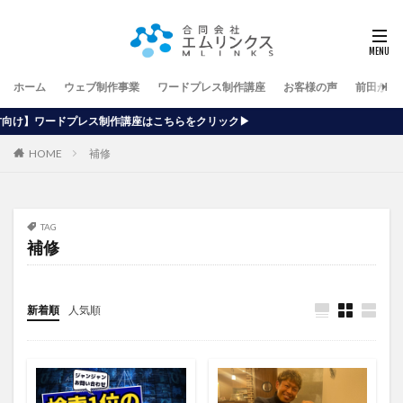
ホーム
ウェブ制作事業
ワードプレス制作講座
お客様の声
前田が行
作講座はこちらをクリック▶
HOME
補修
TAG
補修
新着順
人気順