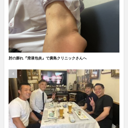
肘の膨れ『滑液包炎』で廣島クリニックさんへ