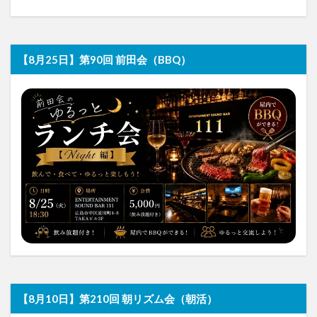
【8月25日】第90回 前田会（BBQ）
【8月10日】第210回 朝リズム会（朝活）