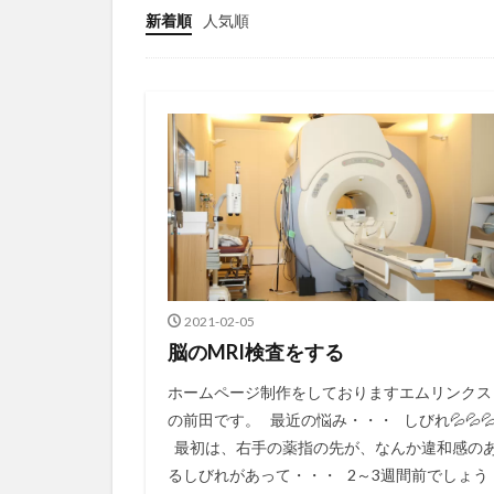
新着順
人気順
2021-02-05
脳のMRI検査をする
ホームページ制作をしておりますエムリンクス
の前田です。 最近の悩み・・・ しびれ💦💦
最初は、右手の薬指の先が、なんか違和感の
るしびれがあって・・・ 2～3週間前でしょう