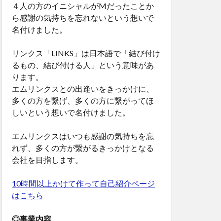
４人の方のイニシャルがMだったことか
ら感謝の気持ちを忘れないという想いで
名付けました。
リンクス「LINKS」は日本語で「結び付け
るもの、結び付ける人」という意味があ
ります。
エムリンクスとの出逢いをきっかけに、
多くの方を繋げ、多くの方に繋がってほ
しいという想いで名付けました。
エムリンクスはいつも感謝の気持ちを忘
れず、多くの方が繋がるきっかけとなる
会社を目指します。
10時間以上かけて作って自己紹介ページ
はこちら
◎事業内容