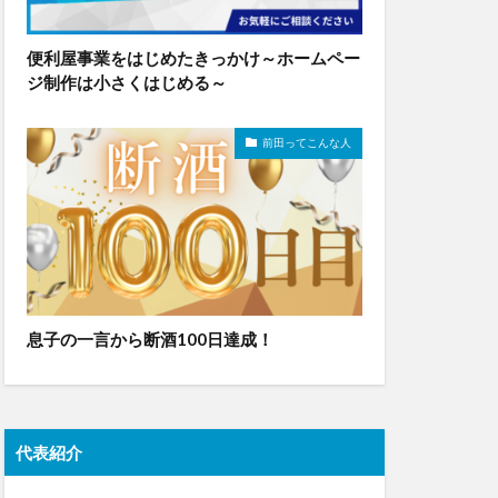
便利屋事業をはじめたきっかけ～ホームペー
ジ制作は小さくはじめる～
前田ってこんな人
息子の一言から断酒100日達成！
代表紹介