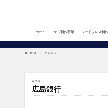
ホーム
ウェブ制作事業
ワードプレス制
お店自慢
繁盛店
ワードプレス制作
LP制作（ランディングページ制作）
ロゴ制作
名刺制作
チラシ制作
お得！開業パック
パソコン出張訪問設定サービス
HOME
広島銀行
TAG
広島銀行