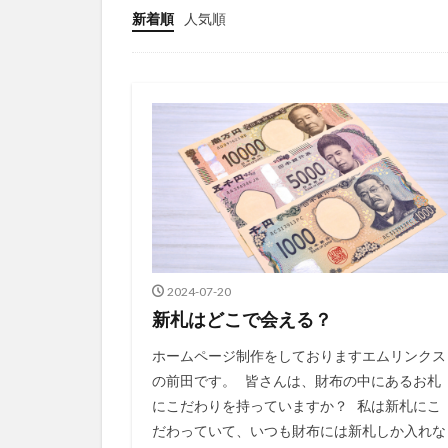
新着順
人気順
2024-07-20
新札はどこで会える？
ホームページ制作をしておりますエムリンクス
の前田です。 皆さんは、財布の中にあるお札
にこだわりを持っていますか？ 私は新札にこ
だわっていて、いつも財布には新札しか入れな