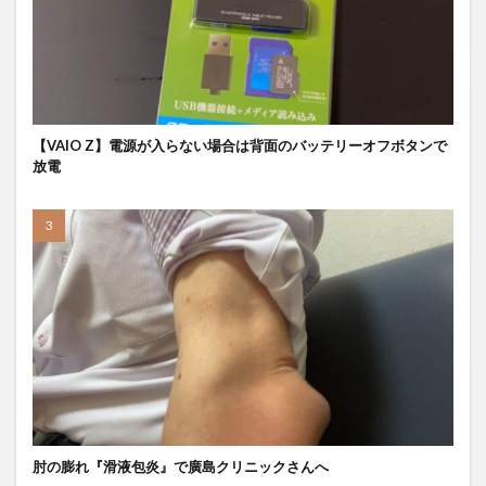
【VAIO Z】電源が入らない場合は背面のバッテリーオフボタンで
放電
肘の膨れ『滑液包炎』で廣島クリニックさんへ