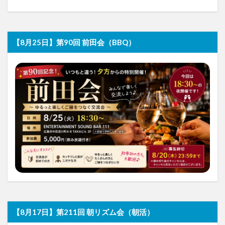
【8月25日】第90回 前田会（BBQ）
【8月17日】第211回 朝リズム会（朝活）