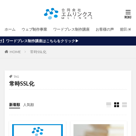
ホーム
ウェブ制作事業
ワードプレス制作講座
お客様の声
前田が行
座はこちらをクリック▶
HOME
常時SSL化
TAG
常時SSL化
新着順
人気順