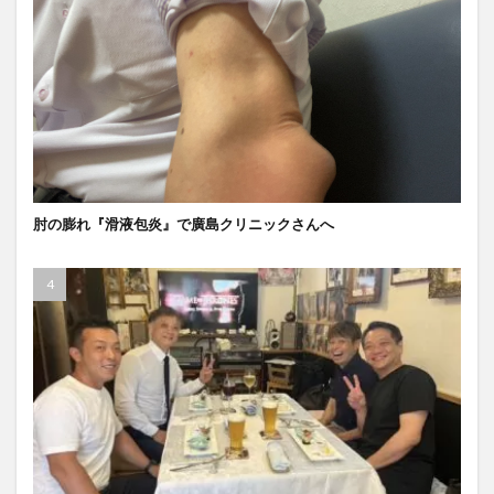
肘の膨れ『滑液包炎』で廣島クリニックさんへ