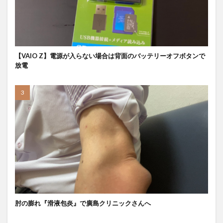
【VAIO Z】電源が入らない場合は背面のバッテリーオフボタンで
放電
肘の膨れ『滑液包炎』で廣島クリニックさんへ