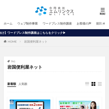
ホーム
ウェブ制作事業
ワードプレス制作講座
お客様の声
前田が行
講座はこちらをクリック▶
HOME
岩国便利屋ネット
TAG
岩国便利屋ネット
新着順
人気順