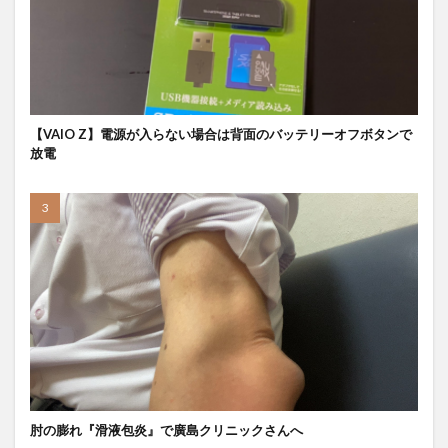
【VAIO Z】電源が入らない場合は背面のバッテリーオフボタンで
放電
肘の膨れ『滑液包炎』で廣島クリニックさんへ