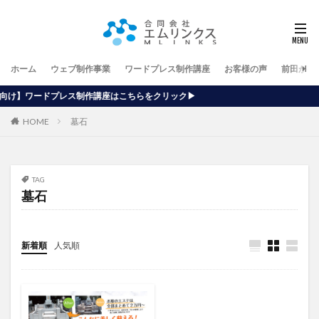
ホーム
ウェブ制作事業
ワードプレス制作講座
お客様の声
前田が行
作講座はこちらをクリック▶
HOME
墓石
TAG
墓石
新着順
人気順