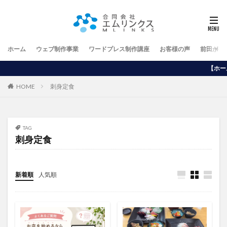
ホーム
ウェブ制作事業
ワードプレス制作講座
お客様の声
前田が行
【ホームページを自分で作り
HOME
刺身定食
TAG
刺身定食
新着順
人気順