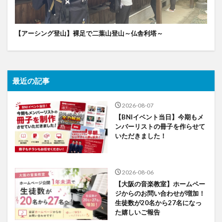
【アーシング登山】裸足で二葉山登山～仏舎利塔～
最近の記事
2026-08-07
【BNIイベント当日】今期もメ
ンバーリストの冊子を作らせて
いただきました！
2026-08-06
【大阪の音楽教室】ホームペー
ジからのお問い合わせが増加！
生徒数が20名から27名になっ
た嬉しいご報告