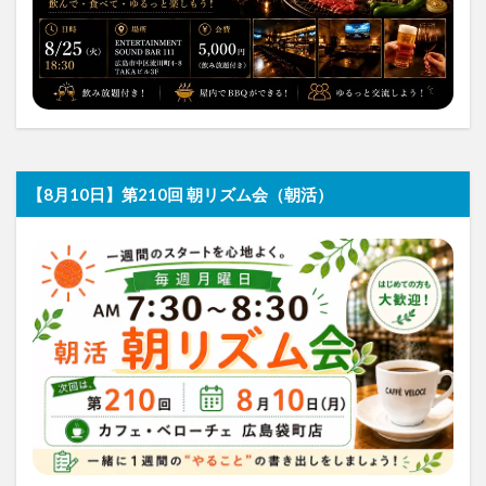
【8月10日】第210回 朝リズム会（朝活）