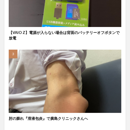
【VAIO Z】電源が入らない場合は背面のバッテリーオフボタンで
放電
肘の膨れ『滑液包炎』で廣島クリニックさんへ