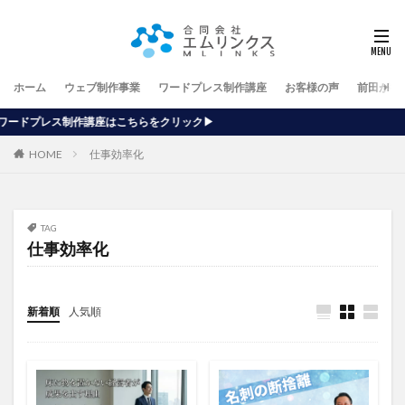
ホーム
ウェブ制作事業
ワードプレス制作講座
お客様の声
前田が行
こちらをクリック▶
HOME
仕事効率化
TAG
仕事効率化
新着順
人気順