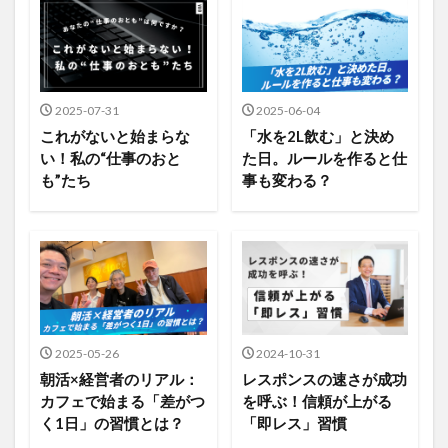
2025-07-31
2025-06-04
これがないと始まらな
「水を2L飲む」と決め
い！私の“仕事のおと
た日。ルールを作ると仕
も”たち
事も変わる？
2025-05-26
2024-10-31
朝活×経営者のリアル：
レスポンスの速さが成功
カフェで始まる「差がつ
を呼ぶ！信頼が上がる
く1日」の習慣とは？
「即レス」習慣