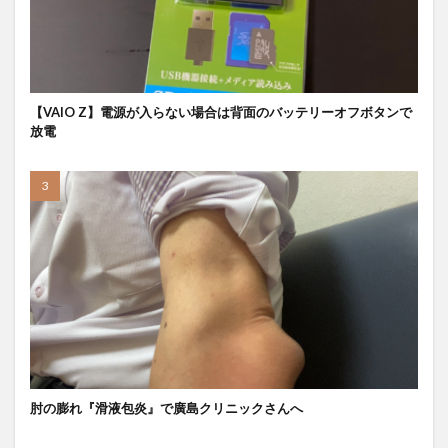
【VAIO Z】電源が入らない場合は背面のバッテリーオフボタンで
放電
肘の膨れ『滑液包炎』で廣島クリニックさんへ