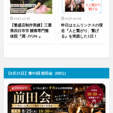
2023-11-30
2019-10-04
【繁盛店制作実績】三重
昨日はエムリンクスの理
県四日市市 腰痛専門整
念『人と繋がり、繋げ
体院『潤 -JYUN-』
る』を実践した1日！
【8月25日】第90回 前田会（BBQ）