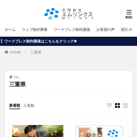
ホーム
ウェブ制作事業
ワードプレス制作講座
お客様の声
前田が行
座はこちらをクリック▶
HOME
三重県
TAG
三重県
新着順
人気順