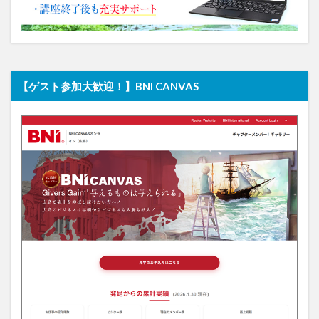
【ゲスト参加大歓迎！】BNI CANVAS