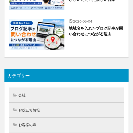
2026-08-04
地域名を入れたブログ記事が問
い合わせにつながる理由
カテゴリー
会社
お役立ち情報
お客様の声