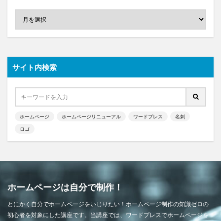
サイト内検索
ホームページ
ホームページリニューアル
ワードプレス
名刺
ロゴ
ホームページは自分で制作！
とにかく自分でホームページをいじりたい！ホームページ制作の知識ゼロの
初心者を対象にした講座です。当講座では、ワードプレスでホームページを