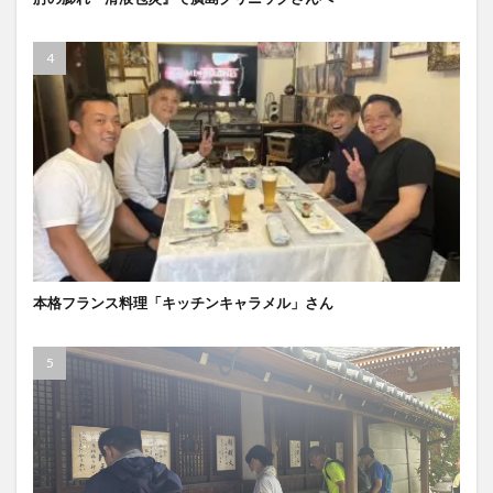
本格フランス料理「キッチンキャラメル」さん