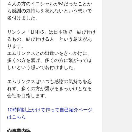
４人の方のイニシャルがMだったことか
ら感謝の気持ちを忘れないという想いで
名付けました。
リンクス「LINKS」は日本語で「結び付け
るもの、結び付ける人」という意味があ
ります。
エムリンクスとの出逢いをきっかけに、
多くの方を繋げ、多くの方に繋がってほ
しいという想いで名付けました。
エムリンクスはいつも感謝の気持ちを忘
れず、多くの方が繋がるきっかけとなる
会社を目指します。
10時間以上かけて作って自己紹介ページ
はこちら
◎事業内容