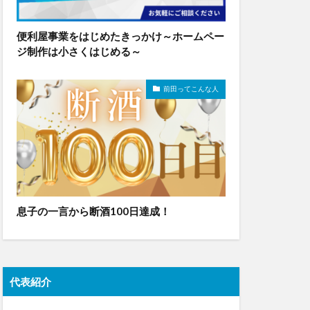
便利屋事業をはじめたきっかけ～ホームペー
ジ制作は小さくはじめる～
前田ってこんな人
息子の一言から断酒100日達成！
代表紹介