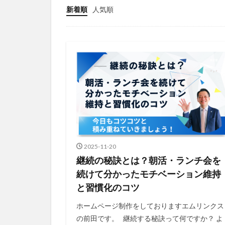
新着順
人気順
2025-11-20
継続の秘訣とは？朝活・ランチ会を
続けて分かったモチベーション維持
と習慣化のコツ
ホームページ制作をしておりますエムリンクス
の前田です。 継続する秘訣って何ですか？ よ