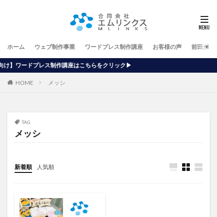
ホーム
ウェブ制作事業
ワードプレス制作講座
お客様の声
前田が行
講座はこちらをクリック▶
HOME
メッシ
TAG
メッシ
新着順
人気順