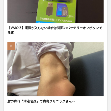
【VAIO Z】電源が入らない場合は背面のバッテリーオフボタンで
放電
肘の膨れ『滑液包炎』で廣島クリニックさんへ