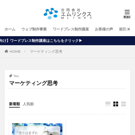
ホーム
ウェブ制作事業
ワードプレス制作講座
お客様の声
前田が行
作講座はこちらをクリック▶
HOME
マーケティング思考
TAG
マーケティング思考
新着順
人気順