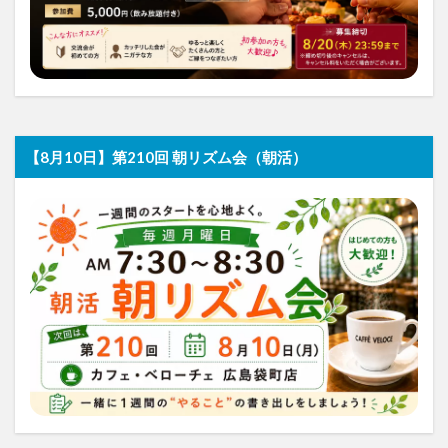
【8月10日】第210回 朝リズム会（朝活）