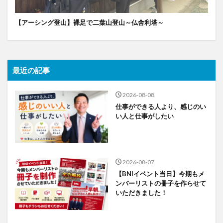
【アーシング登山】裸足で二葉山登山～仏舎利塔～
最近の記事
2026-08-08
仕事ができる人より、感じのい
い人と仕事がしたい
2026-08-07
【BNIイベント当日】今期もメ
ンバーリストの冊子を作らせて
いただきました！