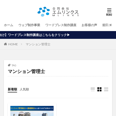
ホーム
ウェブ制作事業
ワードプレス制作講座
お客様の声
前田が行
講座はこちらをクリック▶
HOME
マンション管理士
TAG
マンション管理士
新着順
人気順