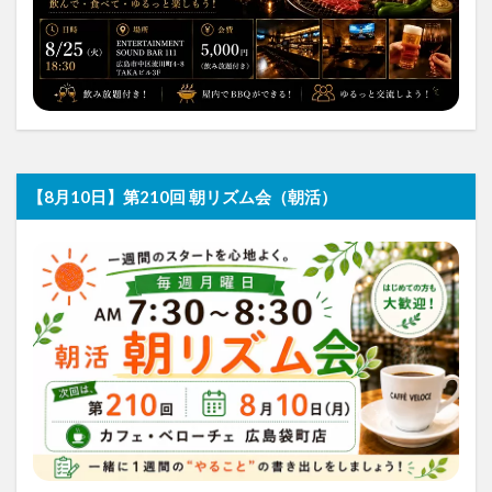
【8月10日】第210回 朝リズム会（朝活）