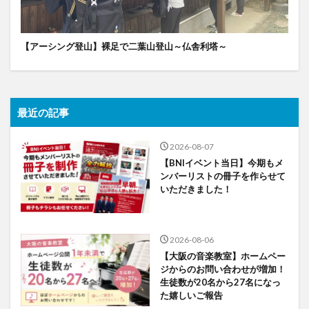
【アーシング登山】裸足で二葉山登山～仏舎利塔～
最近の記事
2026-08-07
【BNIイベント当日】今期もメ
ンバーリストの冊子を作らせて
いただきました！
2026-08-06
【大阪の音楽教室】ホームペー
ジからのお問い合わせが増加！
生徒数が20名から27名になっ
た嬉しいご報告