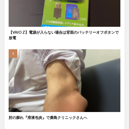
【VAIO Z】電源が入らない場合は背面のバッテリーオフボタンで
放電
肘の膨れ『滑液包炎』で廣島クリニックさんへ