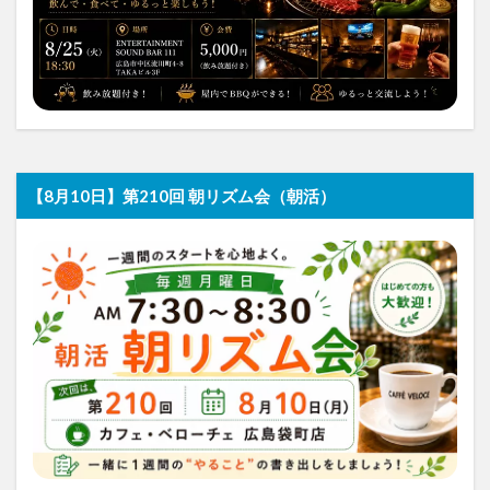
【8月10日】第210回 朝リズム会（朝活）