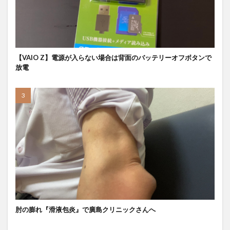
【VAIO Z】電源が入らない場合は背面のバッテリーオフボタンで
放電
肘の膨れ『滑液包炎』で廣島クリニックさんへ