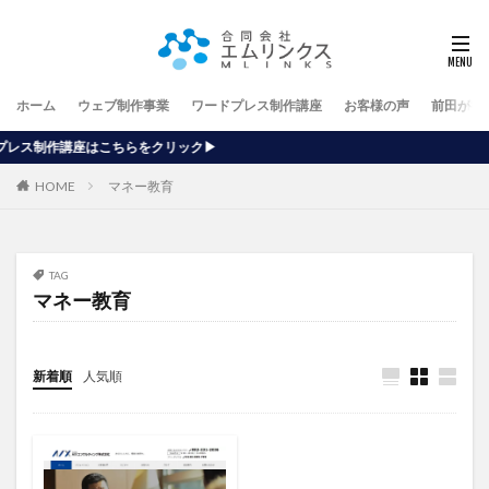
ホーム
ウェブ制作事業
ワードプレス制作講座
お客様の声
前田が行
らをクリック▶
HOME
マネー教育
TAG
マネー教育
新着順
人気順