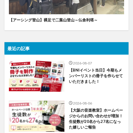
【アーシング登山】裸足で二葉山登山～仏舎利塔～
最近の記事
2026-08-07
【BNIイベント当日】今期もメ
ンバーリストの冊子を作らせて
いただきました！
2026-08-06
【大阪の音楽教室】ホームペー
ジからのお問い合わせが増加！
生徒数が20名から27名になっ
た嬉しいご報告