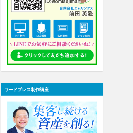
ワードプレス制作講座