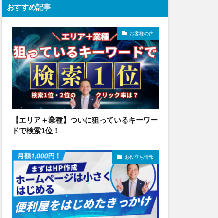
おすすめ記事
お客様の声
【エリア＋業種】ついに狙っているキーワー
ドで検索1位！
お役立ち情報