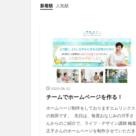
新着順
人気順
2020-08-12
チームでホームページを作る！
ホームページ制作をしておりますエムリンクス
の前田です。 先日は、毎度おなじみの川手さ
んからのご紹介で、ライフ・デザイン講師 楠
正子さんのホームページを制作させていただき