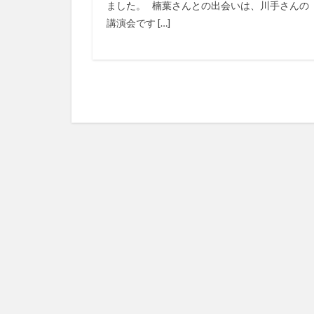
ました。 楠葉さんとの出会いは、川手さんの
講演会です […]