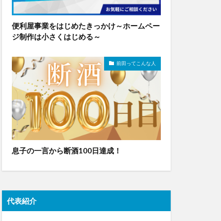
便利屋事業をはじめたきっかけ～ホームペー
ジ制作は小さくはじめる～
前田ってこんな人
息子の一言から断酒100日達成！
代表紹介