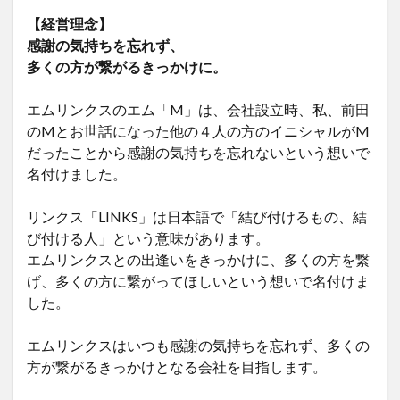
【経営理念】
感謝の気持ちを忘れず、
多くの方が繋がるきっかけに。
エムリンクスのエム「M」は、会社設立時、私、前田
のMとお世話になった他の４人の方のイニシャルがM
だったことから感謝の気持ちを忘れないという想いで
名付けました。
リンクス「LINKS」は日本語で「結び付けるもの、結
び付ける人」という意味があります。
エムリンクスとの出逢いをきっかけに、多くの方を繋
げ、多くの方に繋がってほしいという想いで名付けま
した。
エムリンクスはいつも感謝の気持ちを忘れず、多くの
方が繋がるきっかけとなる会社を目指します。