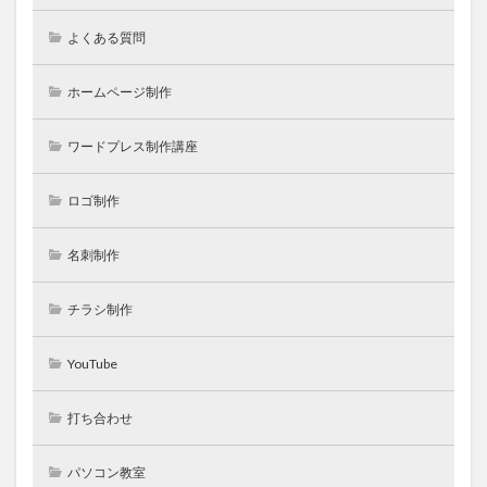
よくある質問
ホームページ制作
ワードプレス制作講座
ロゴ制作
名刺制作
チラシ制作
YouTube
打ち合わせ
パソコン教室