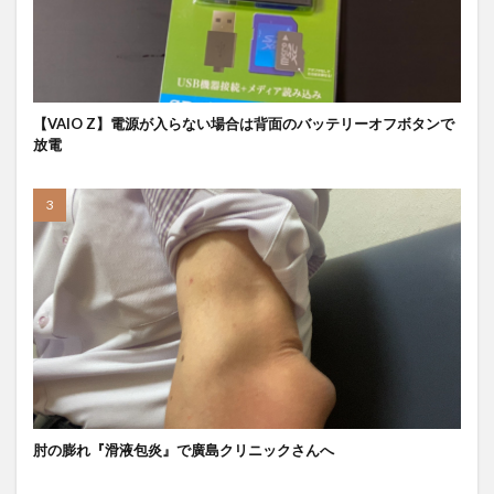
【VAIO Z】電源が入らない場合は背面のバッテリーオフボタンで
放電
肘の膨れ『滑液包炎』で廣島クリニックさんへ