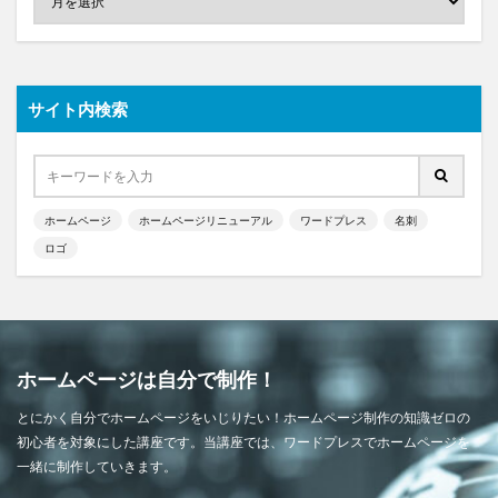
サイト内検索
ホームページ
ホームページリニューアル
ワードプレス
名刺
ロゴ
ホームページは自分で制作！
とにかく自分でホームページをいじりたい！ホームページ制作の知識ゼロの
初心者を対象にした講座です。当講座では、ワードプレスでホームページを
一緒に制作していきます。