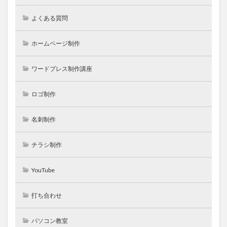
よくある質問
ホームページ制作
ワードプレス制作講座
ロゴ制作
名刺制作
チラシ制作
YouTube
打ち合わせ
パソコン教室