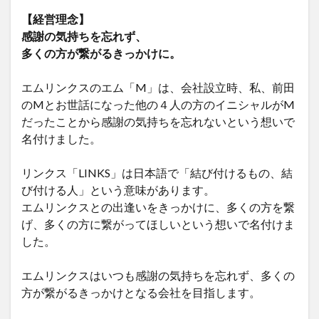
【経営理念】
感謝の気持ちを忘れず、
多くの方が繋がるきっかけに。
エムリンクスのエム「M」は、会社設立時、私、前田
のMとお世話になった他の４人の方のイニシャルがM
だったことから感謝の気持ちを忘れないという想いで
名付けました。
リンクス「LINKS」は日本語で「結び付けるもの、結
び付ける人」という意味があります。
エムリンクスとの出逢いをきっかけに、多くの方を繋
げ、多くの方に繋がってほしいという想いで名付けま
した。
エムリンクスはいつも感謝の気持ちを忘れず、多くの
方が繋がるきっかけとなる会社を目指します。