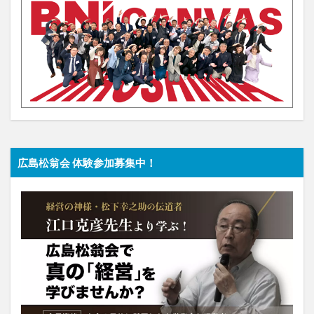
広島松翁会 体験参加募集中！