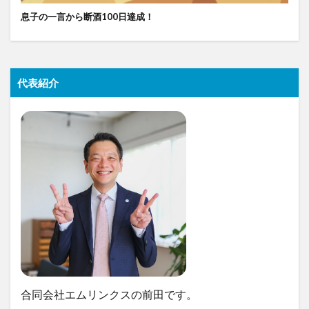
息子の一言から断酒100日達成！
代表紹介
合同会社エムリンクスの前田です。