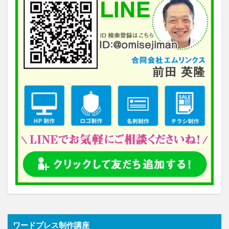
ワードプレス制作講座