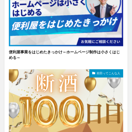
便利屋事業をはじめたきっかけ～ホームページ制作は小さくはじ
める～
前田ってこんな人