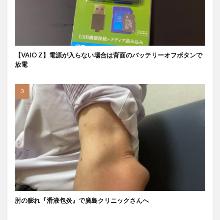
【VAIO Z】電源が入らない場合は背面のバッテリーオフボタンで
放電
肘の膨れ『滑液包炎』で廣島クリニックさんへ