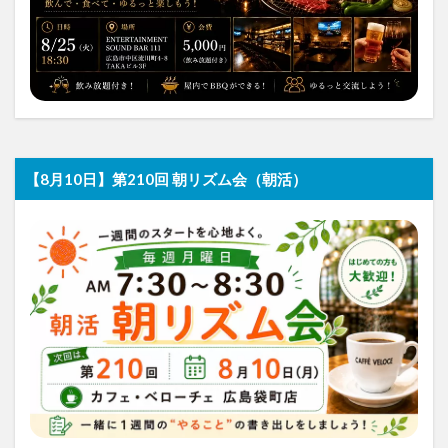
【8月10日】第210回 朝リズム会（朝活）