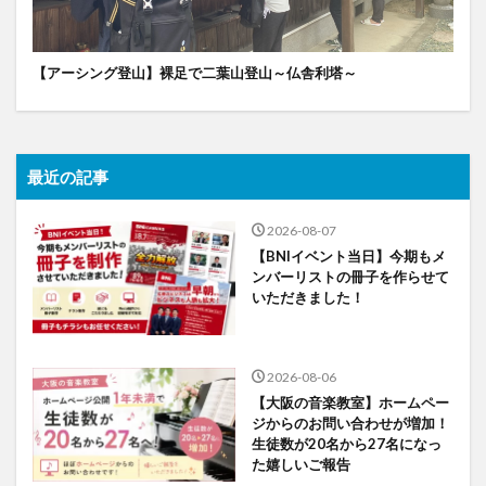
【アーシング登山】裸足で二葉山登山～仏舎利塔～
最近の記事
2026-08-07
【BNIイベント当日】今期もメ
ンバーリストの冊子を作らせて
いただきました！
2026-08-06
【大阪の音楽教室】ホームペー
ジからのお問い合わせが増加！
生徒数が20名から27名になっ
た嬉しいご報告