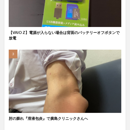
【VAIO Z】電源が入らない場合は背面のバッテリーオフボタンで
放電
肘の膨れ『滑液包炎』で廣島クリニックさんへ