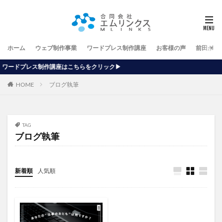
ホーム
ウェブ制作事業
ワードプレス制作講座
お客様の声
前田が行
座はこちらをクリック▶
HOME
ブログ執筆
TAG
ブログ執筆
新着順
人気順