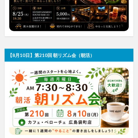
【8月10日】第210回 朝リズム会（朝活）