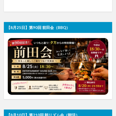
【8月25日】第90回 前田会（BBQ）
【8月10日】第210回 朝リズム会（朝活）