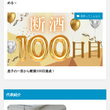
める～
前田ってこんな人
息子の一言から断酒100日達成！
代表紹介