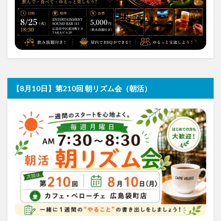
【8月10日】第210回 朝リズム会（朝活）