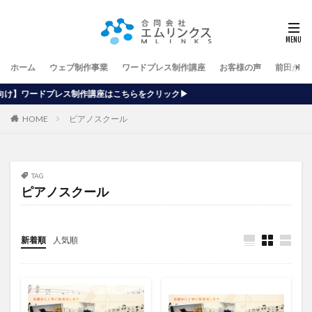
ホーム
ウェブ制作事業
ワードプレス制作講座
お客様の声
前田が行
講座はこちらをクリック▶
HOME
ピアノスクール
TAG
ピアノスクール
新着順
人気順