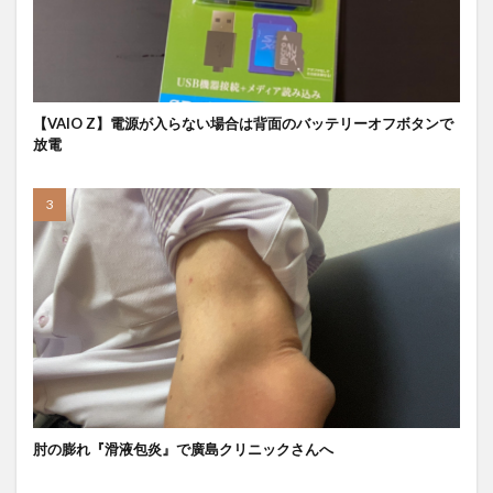
【VAIO Z】電源が入らない場合は背面のバッテリーオフボタンで
放電
肘の膨れ『滑液包炎』で廣島クリニックさんへ