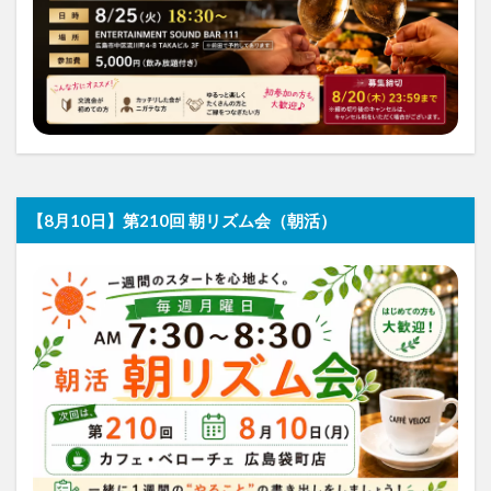
【8月10日】第210回 朝リズム会（朝活）