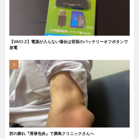
【VAIO Z】電源が入らない場合は背面のバッテリーオフボタンで
放電
肘の膨れ『滑液包炎』で廣島クリニックさんへ