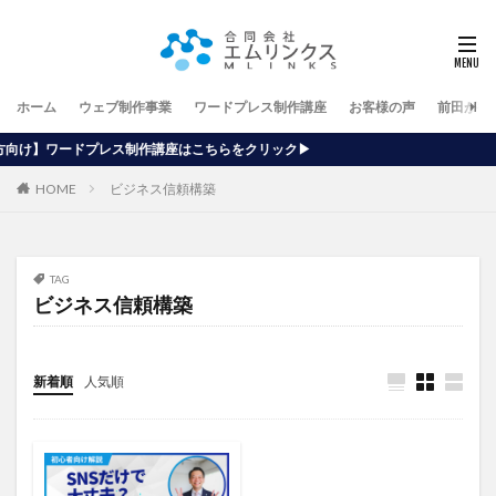
ホーム
ウェブ制作事業
ワードプレス制作講座
お客様の声
前田が行
作講座はこちらをクリック▶
HOME
ビジネス信頼構築
TAG
ビジネス信頼構築
新着順
人気順