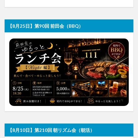
【8月25日】第90回 前田会（BBQ）
【8月10日】第210回 朝リズム会（朝活）