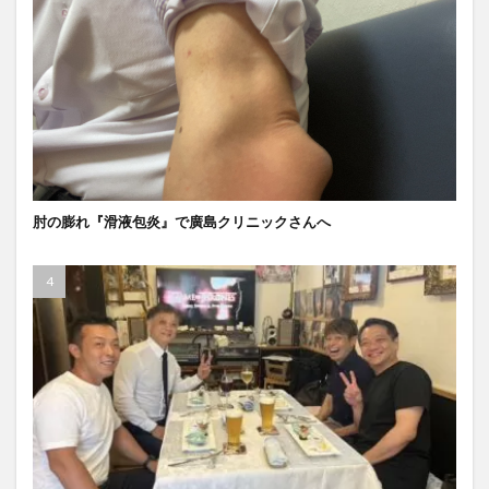
肘の膨れ『滑液包炎』で廣島クリニックさんへ