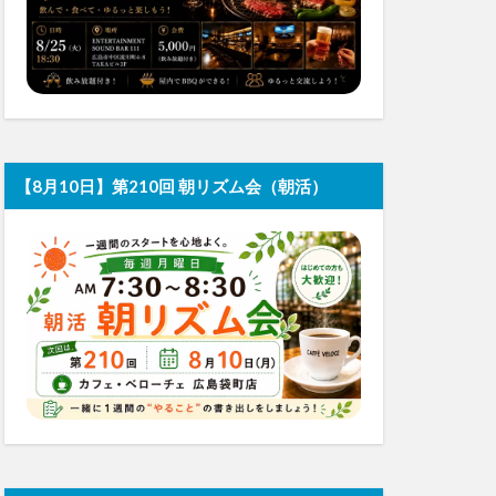
【8月10日】第210回 朝リズム会（朝活）