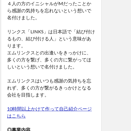
４人の方のイニシャルがMだったことか
ら感謝の気持ちを忘れないという想いで
名付けました。
リンクス「LINKS」は日本語で「結び付け
るもの、結び付ける人」という意味があ
ります。
エムリンクスとの出逢いをきっかけに、
多くの方を繋げ、多くの方に繋がってほ
しいという想いで名付けました。
エムリンクスはいつも感謝の気持ちを忘
れず、多くの方が繋がるきっかけとなる
会社を目指します。
10時間以上かけて作って自己紹介ページ
はこちら
◎事業内容