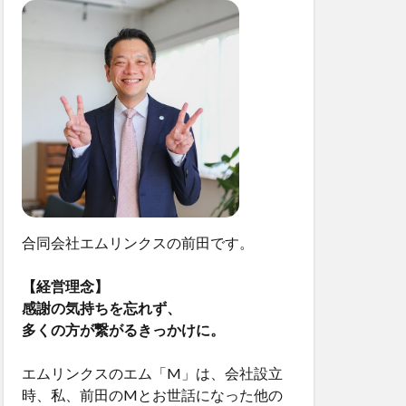
合同会社エムリンクスの前田です。
【経営理念】
感謝の気持ちを忘れず、
多くの方が繋がるきっかけに。
エムリンクスのエム「M」は、会社設立
時、私、前田のMとお世話になった他の