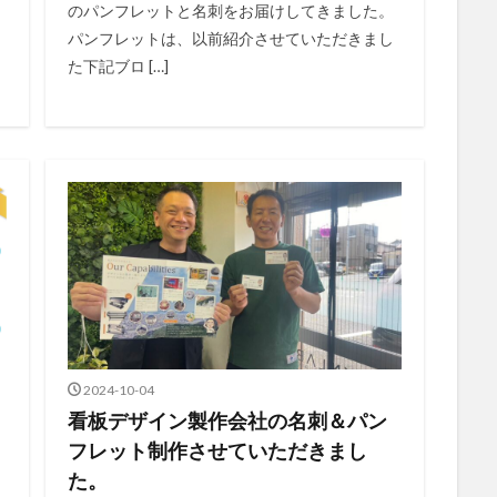
のパンフレットと名刺をお届けしてきました。
パンフレットは、以前紹介させていただきまし
た下記ブロ […]
2024-10-04
看板デザイン製作会社の名刺＆パン
フレット制作させていただきまし
た。