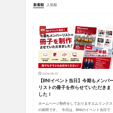
新着順
人気順
2026-08-07
【BNIイベント当日】今期もメンバ
リストの冊子を作らせていただきま
した！
ホームページ制作をしておりますエムリンクス
の前田です。 今日は、BNIのイベント当日で