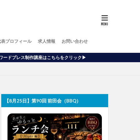
代表プロフィール
求人情報
お問い合わせ
作講座はこちらをクリック▶
【8月25日】第90回 前田会（BBQ）