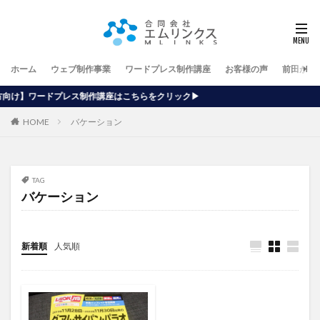
ホーム
ウェブ制作事業
ワードプレス制作講座
お客様の声
前田が行
作講座はこちらをクリック▶
HOME
バケーション
TAG
バケーション
新着順
人気順