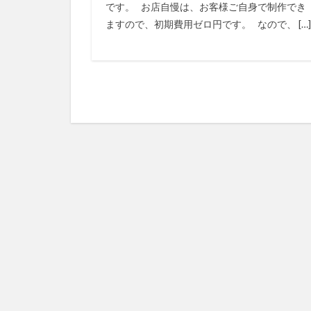
です。 お店自慢は、お客様ご自身で制作でき
ますので、初期費用ゼロ円です。 なので、 […]