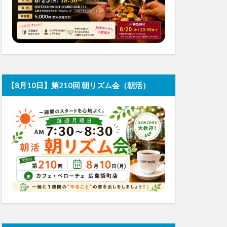
【8月10日】第210回 朝リズム会（朝活）