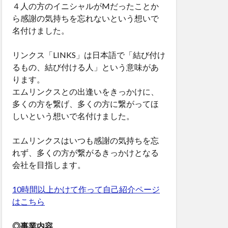
４人の方のイニシャルがMだったことか
ら感謝の気持ちを忘れないという想いで
名付けました。
リンクス「LINKS」は日本語で「結び付け
るもの、結び付ける人」という意味があ
ります。
エムリンクスとの出逢いをきっかけに、
多くの方を繋げ、多くの方に繋がってほ
しいという想いで名付けました。
エムリンクスはいつも感謝の気持ちを忘
れず、多くの方が繋がるきっかけとなる
会社を目指します。
10時間以上かけて作って自己紹介ページ
はこちら
◎事業内容