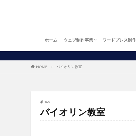
ホーム
ウェブ制作事業
ワードプレス制
お店自慢
繁盛店
ワードプレス制作
LP制作（ランディングページ制作）
ロゴ制作
名刺制作
チラシ制作
お得！開業パック
パソコン出張訪問設定サービス
HOME
バイオリン教室
TAG
バイオリン教室