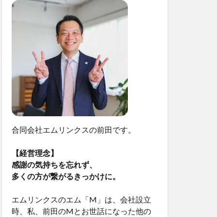
合同会社エムリンクスの前田です。
【経営理念】
感謝の気持ちを忘れず、
多くの方が繋がるきっかけに。
エムリンクスのエム「M」は、会社設立
時、私、前田のMとお世話になった他の