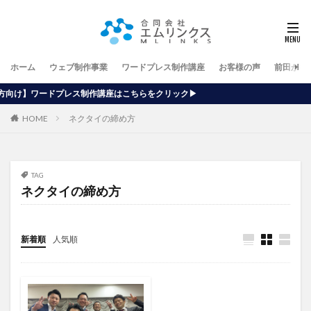
ホーム
ウェブ制作事業
ワードプレス制作講座
お客様の声
前田が行
制作講座はこちらをクリック▶
HOME
ネクタイの締め方
TAG
ネクタイの締め方
新着順
人気順