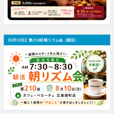
【8月10日】第210回 朝リズム会（朝活）