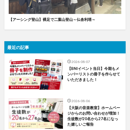
【アーシング登山】裸足で二葉山登山～仏舎利塔～
最近の記事
2026-08-07
【BNIイベント当日】今期もメ
ンバーリストの冊子を作らせて
いただきました！
2026-08-06
【大阪の音楽教室】ホームペー
ジからのお問い合わせが増加！
生徒数が20名から27名になっ
た嬉しいご報告