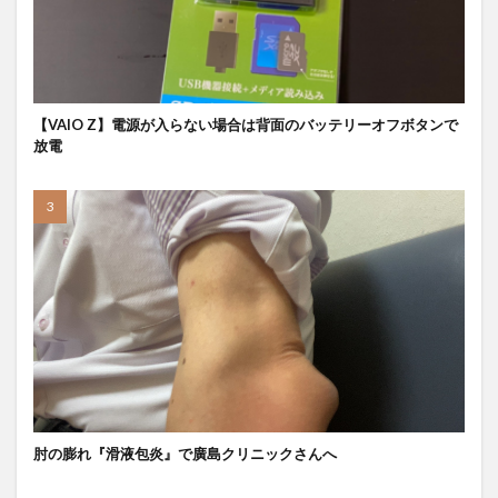
【VAIO Z】電源が入らない場合は背面のバッテリーオフボタンで
放電
肘の膨れ『滑液包炎』で廣島クリニックさんへ