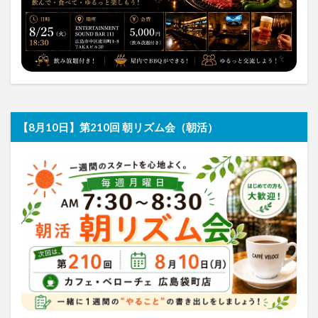
【8月10日】第210回 朝リズム会（朝活）