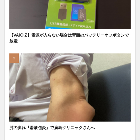
【VAIO Z】電源が入らない場合は背面のバッテリーオフボタンで
放電
肘の膨れ『滑液包炎』で廣島クリニックさんへ