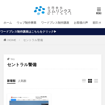
ホーム
ウェブ制作事業
ワードプレス制作講座
お客様の声
前田が行
はこちらをクリック▶
HOME
セントラル警備
TAG
セントラル警備
新着順
人気順