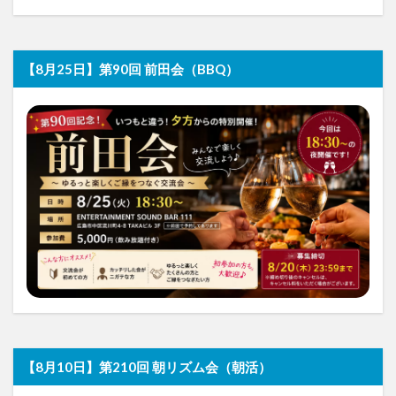
【8月25日】第90回 前田会（BBQ）
【8月10日】第210回 朝リズム会（朝活）