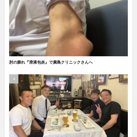
肘の膨れ『滑液包炎』で廣島クリニックさんへ