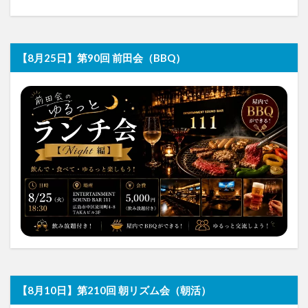
【8月25日】第90回 前田会（BBQ）
【8月10日】第210回 朝リズム会（朝活）