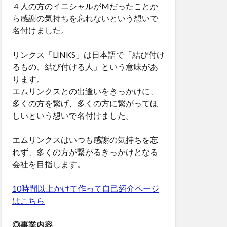
４人の方のイニシャルがMだったことか
ら感謝の気持ちを忘れないという想いで
名付けました。
リンクス「LINKS」は日本語で「結び付け
るもの、結び付ける人」という意味があ
ります。
エムリンクスとの出逢いをきっかけに、
多くの方を繋げ、多くの方に繋がってほ
しいという想いで名付けました。
エムリンクスはいつも感謝の気持ちを忘
れず、多くの方が繋がるきっかけとなる
会社を目指します。
10時間以上かけて作って自己紹介ページ
はこちら
◎事業内容