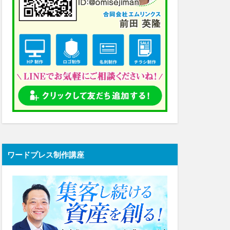
ワードプレス制作講座