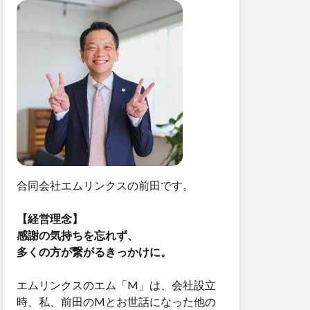
合同会社エムリンクスの前田です。
【経営理念】
感謝の気持ちを忘れず、
多くの方が繋がるきっかけに。
エムリンクスのエム「M」は、会社設立
時、私、前田のMとお世話になった他の