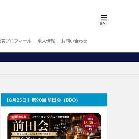
代表プロフィール
求人情報
お問い合わせ
【8月25日】第90回 前田会（BBQ）