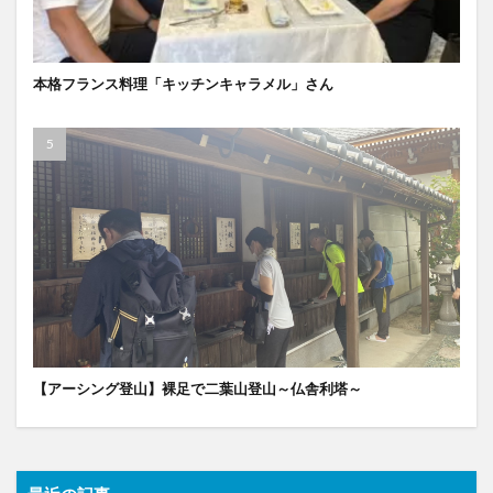
本格フランス料理「キッチンキャラメル」さん
【アーシング登山】裸足で二葉山登山～仏舎利塔～