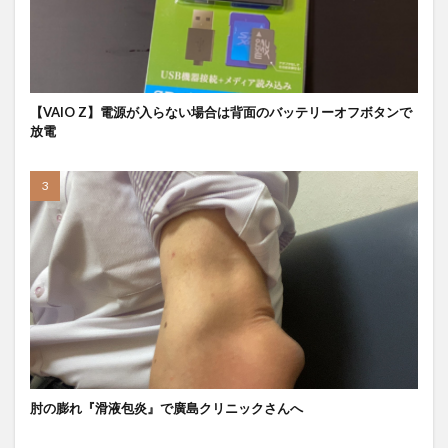
【VAIO Z】電源が入らない場合は背面のバッテリーオフボタンで
放電
肘の膨れ『滑液包炎』で廣島クリニックさんへ