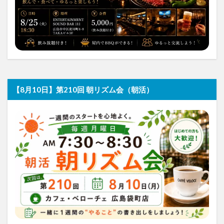
【8月10日】第210回 朝リズム会（朝活）