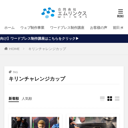
ホーム
ウェブ制作事業
ワードプレス制作講座
お客様の声
前田が行
作講座はこちらをクリック▶
HOME
キリンチャレンジカップ
TAG
キリンチャレンジカップ
新着順
人気順