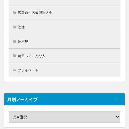
広島市中区倫理法人会
朝活
便利屋
前田ってこんな人
プライベート
月別アーカイブ