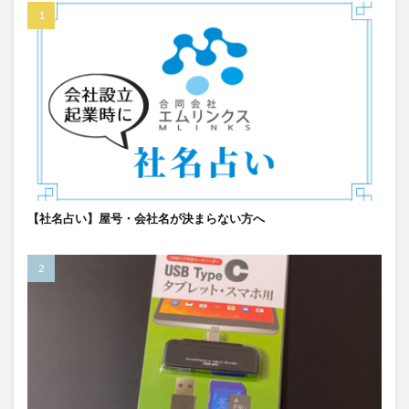
【社名占い】屋号・会社名が決まらない方へ