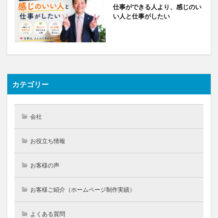
仕事ができる人より、感じのい
い人と仕事がしたい
カテゴリー
会社
お役立ち情報
お客様の声
お客様ご紹介（ホームページ制作実績）
よくある質問