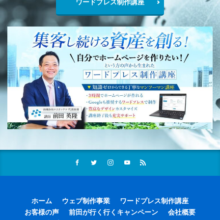
ワードプレス制作講座
ホーム
ウェブ制作事業
ワードプレス制作講座
お客様の声
前田が行く行くキャンペーン
会社概要