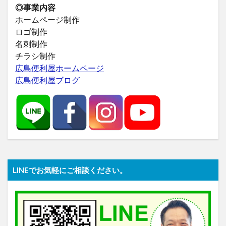
◎事業内容
ホームページ制作
ロゴ制作
名刺制作
チラシ制作
広島便利屋ホームページ
広島便利屋ブログ
LINEでお気軽にご相談ください。