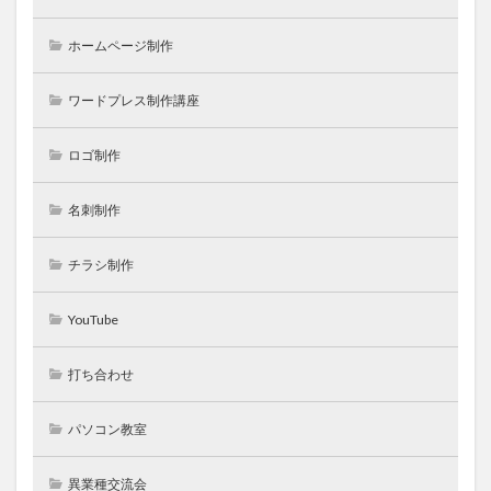
ホームページ制作
ワードプレス制作講座
ロゴ制作
名刺制作
チラシ制作
YouTube
打ち合わせ
パソコン教室
異業種交流会