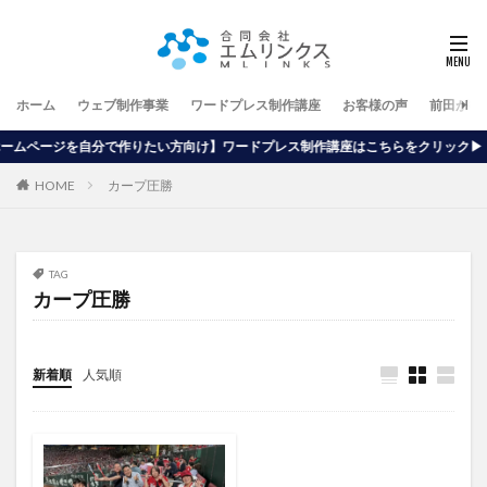
ホーム
ウェブ制作事業
ワードプレス制作講座
お客様の声
前田が行
りたい方向け】ワードプレス制作講座はこちらをクリック▶
HOME
カープ圧勝
TAG
カープ圧勝
新着順
人気順