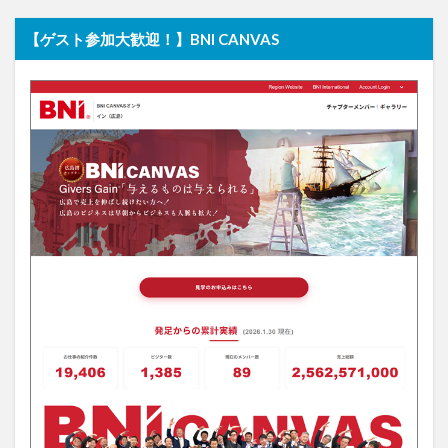
【ゲスト参加大歓迎！】BNI CANVAS