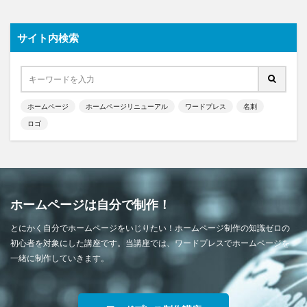
サイト内検索
ホームページ
ホームページリニューアル
ワードプレス
名刺
ロゴ
ホームページは自分で制作！
とにかく自分でホームページをいじりたい！ホームページ制作の知識ゼロの
初心者を対象にした講座です。当講座では、ワードプレスでホームページを
一緒に制作していきます。