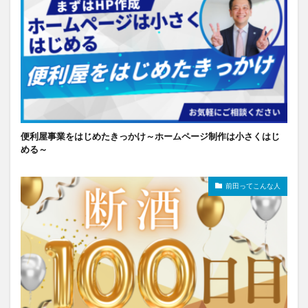
便利屋事業をはじめたきっかけ～ホームページ制作は小さくはじ
める～
前田ってこんな人