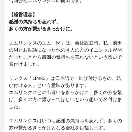
合同会社エムリンクスの前田です。
【経営理念】
感謝の気持ちを忘れず、
多くの方が繋がるきっかけに。
エムリンクスのエム「M」は、会社設立時、私、前田
のMとお世話になった他の４人の方のイニシャルがM
だったことから感謝の気持ちを忘れないという想いで
名付けました。
リンクス「LINKS」は日本語で「結び付けるもの、結
び付ける人」という意味があります。
エムリンクスとの出逢いをきっかけに、多くの方を繋
げ、多くの方に繋がってほしいという想いで名付けま
した。
エムリンクスはいつも感謝の気持ちを忘れず、多くの
方が繋がるきっかけとなる会社を目指します。