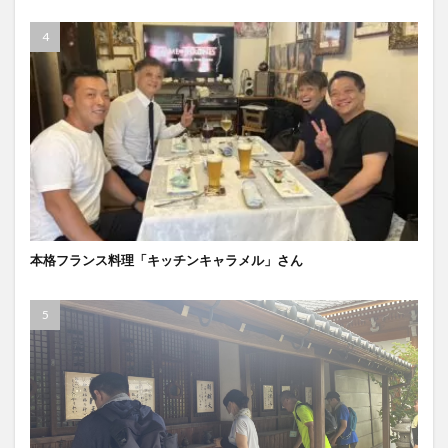
本格フランス料理「キッチンキャラメル」さん