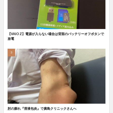
【VAIO Z】電源が入らない場合は背面のバッテリーオフボタンで
放電
肘の膨れ『滑液包炎』で廣島クリニックさんへ