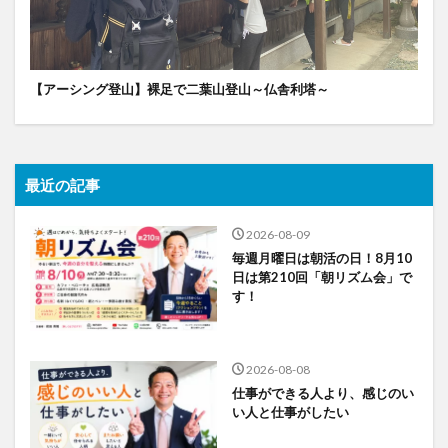
【アーシング登山】裸足で二葉山登山～仏舎利塔～
最近の記事
2026-08-09
毎週月曜日は朝活の日！8月10
日は第210回「朝リズム会」で
す！
2026-08-08
仕事ができる人より、感じのい
い人と仕事がしたい