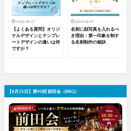
2024-08-17
2024-06-07
【よくある質問】オリジ
名刺に顔写真を入れるべ
ナルデザインとテンプレ
き理由：第一印象を制す
ートデザインの違いは何
る名刺制作の秘訣
ですか？
【8月25日】第90回 前田会（BBQ）