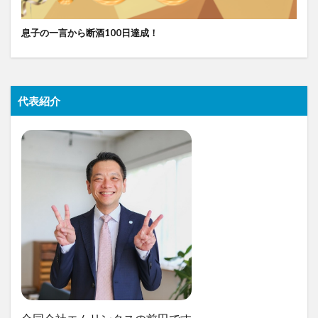
息子の一言から断酒100日達成！
代表紹介