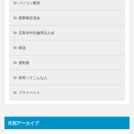
パソコン教室
異業種交流会
広島市中区倫理法人会
朝活
便利屋
前田ってこんな人
プライベート
月別アーカイブ