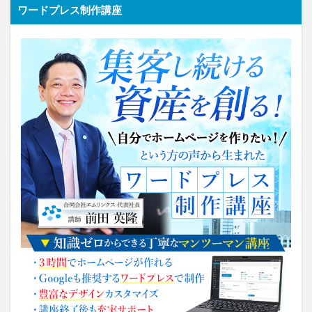
ワードプレス制作講座