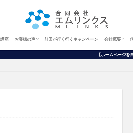
作講座
お客様の声
前田が行く行くキャンペーン
会社概要
エステサロンオーナー様
ホームページから
ブログから
アメブロから
経営理念
【ホームページを自分で作りたい方向