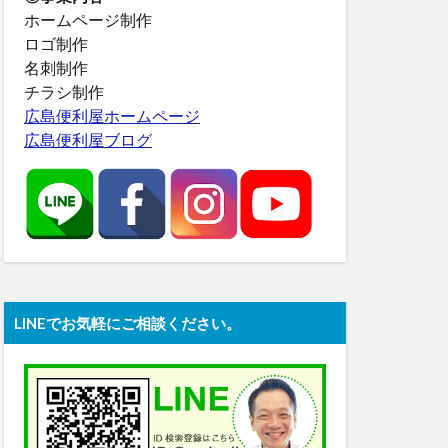
ホームページ制作
ロゴ制作
名刺制作
チラシ制作
広島便利屋ホームページ
広島便利屋ブログ
LINEでお気軽にご相談ください。