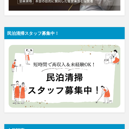
民泊清掃スタッフ募集中！