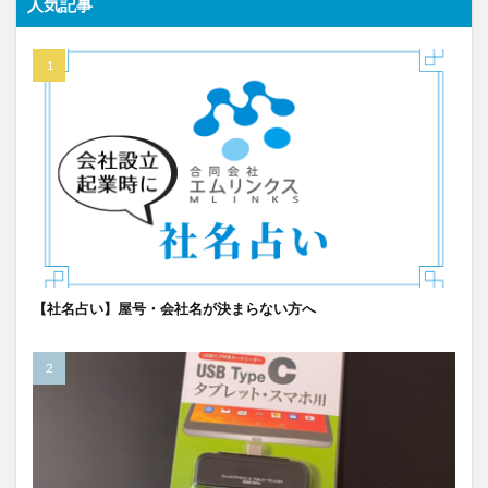
人気記事
【社名占い】屋号・会社名が決まらない方へ