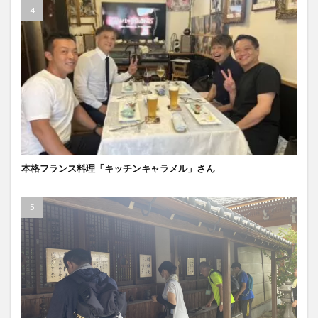
本格フランス料理「キッチンキャラメル」さん