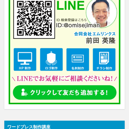
ワードプレス制作講座