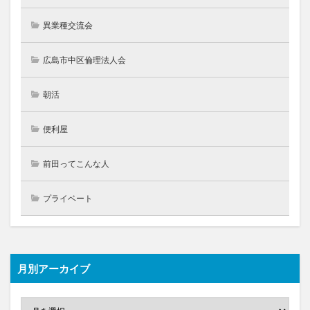
異業種交流会
広島市中区倫理法人会
朝活
便利屋
前田ってこんな人
プライベート
月別アーカイブ