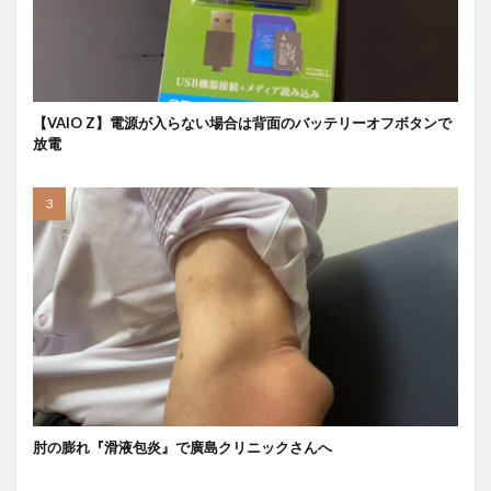
【VAIO Z】電源が入らない場合は背面のバッテリーオフボタンで
放電
肘の膨れ『滑液包炎』で廣島クリニックさんへ