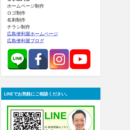
ホームページ制作
ロゴ制作
名刺制作
チラシ制作
広島便利屋ホームページ
広島便利屋ブログ
LINEでお気軽にご相談ください。