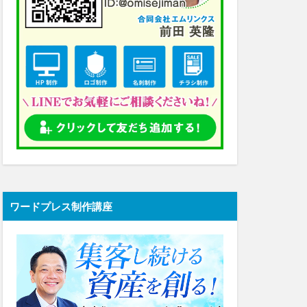
ワードプレス制作講座