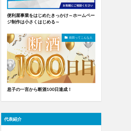
便利屋事業をはじめたきっかけ～ホームペー
ジ制作は小さくはじめる～
前田ってこんな人
息子の一言から断酒100日達成！
代表紹介