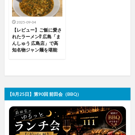
2025-09-04
【レビュー】ご飯に愛さ
れたラーメン⁉︎ 広島「ま
んしゅう 広島店」で高
知名物ジャン麺を堪能
【8月25日】第90回 前田会（BBQ）