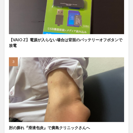
【VAIO Z】電源が入らない場合は背面のバッテリーオフボタンで
放電
肘の膨れ『滑液包炎』で廣島クリニックさんへ