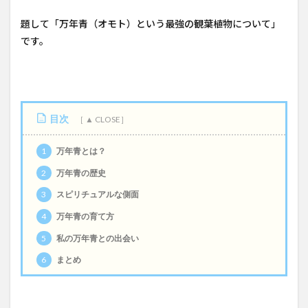
題して「万年青（オモト）という最強の観葉植物について」
です。
目次
1
万年青とは？
2
万年青の歴史
3
スピリチュアルな側面
4
万年青の育て方
5
私の万年青との出会い
6
まとめ