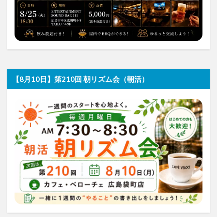
【8月10日】第210回 朝リズム会（朝活）