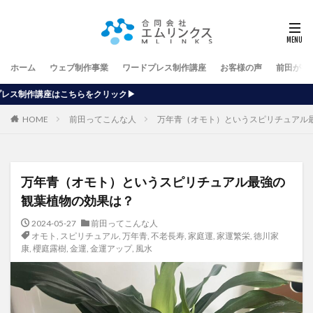
ホーム
ウェブ制作事業
ワードプレス制作講座
お客様の声
前田が行
ック▶
HOME
前田ってこんな人
万年青（オモト）というスピリチュアル
万年青（オモト）というスピリチュアル最強の
観葉植物の効果は？
2024-05-27
前田ってこんな人
オモト
,
スピリチュアル
,
万年青
,
不老長寿
,
家庭運
,
家運繁栄
,
徳川家
康
,
櫻庭露樹
,
金運
,
金運アップ
,
風水