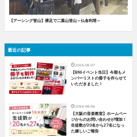
【アーシング登山】裸足で二葉山登山～仏舎利塔～
最近の記事
2026-08-07
【BNIイベント当日】今期もメ
ンバーリストの冊子を作らせて
いただきました！
2026-08-06
【大阪の音楽教室】ホームペー
ジからのお問い合わせが増加！
生徒数が20名から27名になっ
た嬉しいご報告