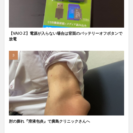
【VAIO Z】電源が入らない場合は背面のバッテリーオフボタンで
放電
肘の膨れ『滑液包炎』で廣島クリニックさんへ