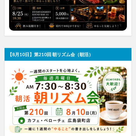
【8月10日】第210回 朝リズム会（朝活）