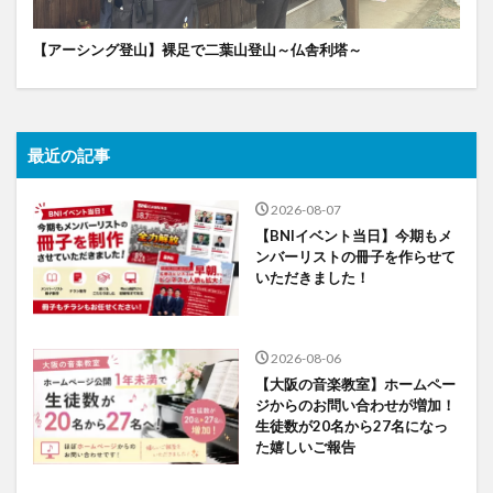
【アーシング登山】裸足で二葉山登山～仏舎利塔～
最近の記事
2026-08-07
【BNIイベント当日】今期もメ
ンバーリストの冊子を作らせて
いただきました！
2026-08-06
【大阪の音楽教室】ホームペー
ジからのお問い合わせが増加！
生徒数が20名から27名になっ
た嬉しいご報告