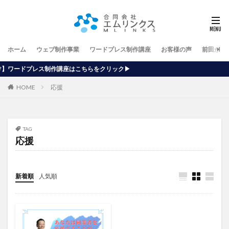
ホーム
ウェブ制作事業
ワードプレス制作講座
お客様の声
前田が行
講座はこちらをクリック▶
HOME
応援
TAG
応援
新着順
人気順