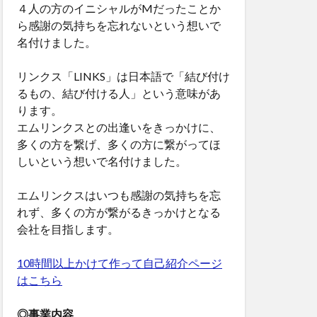
４人の方のイニシャルがMだったことか
ら感謝の気持ちを忘れないという想いで
名付けました。
リンクス「LINKS」は日本語で「結び付け
るもの、結び付ける人」という意味があ
ります。
エムリンクスとの出逢いをきっかけに、
多くの方を繋げ、多くの方に繋がってほ
しいという想いで名付けました。
エムリンクスはいつも感謝の気持ちを忘
れず、多くの方が繋がるきっかけとなる
会社を目指します。
10時間以上かけて作って自己紹介ページ
はこちら
◎事業内容