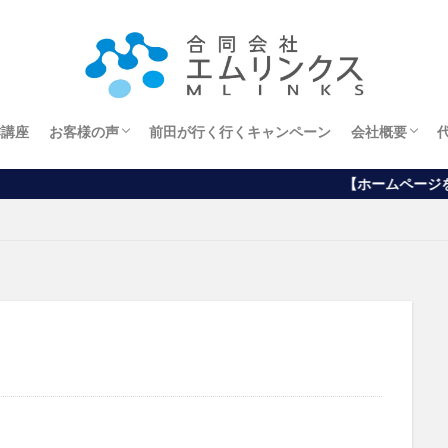
作講座
お客様の声
前田が行く行くキャンペーン
会社概要
エステサロンオーナー様
ホームページから
ブログから
アメブロから
経営理念
【ホームページを自分で作りたい方