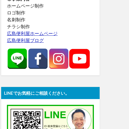
ホームページ制作
ロゴ制作
名刺制作
チラシ制作
広島便利屋ホームページ
広島便利屋ブログ
LINEでお気軽にご相談ください。