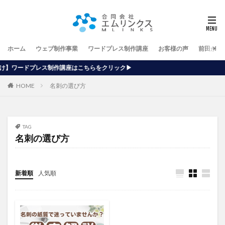
ホーム
ウェブ制作事業
ワードプレス制作講座
お客様の声
前田が行
座はこちらをクリック▶
HOME
名刺の選び方
TAG
名刺の選び方
新着順
人気順