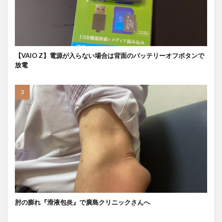
【VAIO Z】電源が入らない場合は背面のバッテリーオフボタンで
放電
肘の膨れ『滑液包炎』で廣島クリニックさんへ