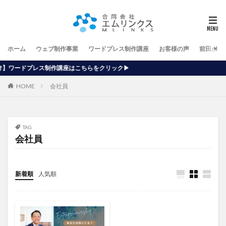
ホーム
ウェブ制作事業
ワードプレス制作講座
お客様の声
前田が行
座はこちらをクリック▶
HOME
会社員
TAG
会社員
新着順
人気順