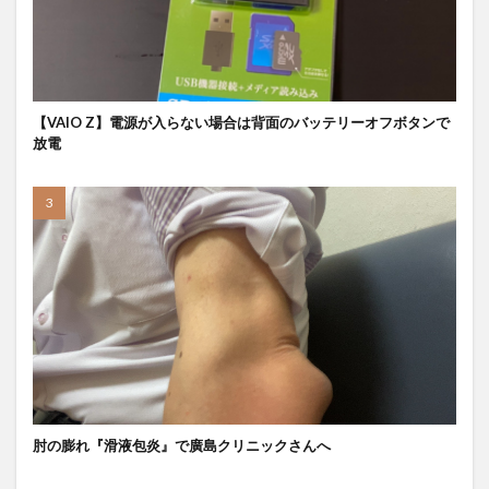
【VAIO Z】電源が入らない場合は背面のバッテリーオフボタンで
放電
肘の膨れ『滑液包炎』で廣島クリニックさんへ